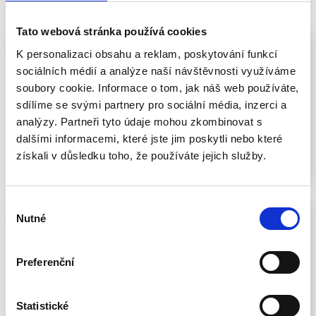
Tato webová stránka používá cookies
K personalizaci obsahu a reklam, poskytování funkcí
Zahradník
sociálních médií a analýze naší návštěvnosti využíváme
soubory cookie. Informace o tom, jak náš web používáte,
Obor se zaměřuje na pěstování rostlin, péči o zahrady a
sdílíme se svými partnery pro sociální média, inzerci a
krajinu.
analýzy. Partneři tyto údaje mohou zkombinovat s
dalšími informacemi, které jste jim poskytli nebo které
Více informací
získali v důsledku toho, že používáte jejich služby.
Výběr
Nutné
souhlasu
Krejčí
Preferenční
Studenti získají dovednosti v šití a úpravě oděvů na míru
podle požadavků zákazníků.
Statistické