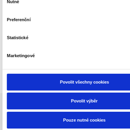
Nutné
souhlasu
Dny otevřených dveří proběhnou ve středu 14. ledna a ve
středu 11. února 2026, vždy od 7.30 do 16.30 hodin. Těšíme se
Preferenční
na setkání s vámi!
Statistické
Více aktualit
Marketingové
Povolit všechny cookies
Povolit výběr
Projekty
Pouze nutné cookies