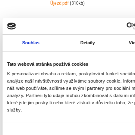
Újezd.pdf
(310kb)
Pololetní a jarní
Souhlas
Detaily
Ví
prázdniny
Tato webová stránka používá cookies
Pololetní prázdniny proběhnou na naší škole v pátek 30. ledna,
jarní prázdniny pak navážou od pondělí 2. února do neděle 8.
K personalizaci obsahu a reklam, poskytování funkcí sociáln
analýze naší návštěvnosti využíváme soubory cookie. Infor
února. Užijte si volno!
náš web používáte, sdílíme se svými partnery pro sociální mé
analýzy. Partneři tyto údaje mohou zkombinovat s dalšími i
které jste jim poskytli nebo které získali v důsledku toho, že 
Dny otevřených dveří na
služby.
naší škole
Výběr