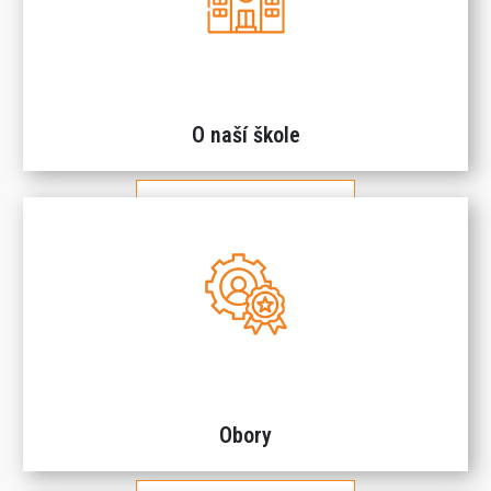
O naší škole
Více informací
Obory