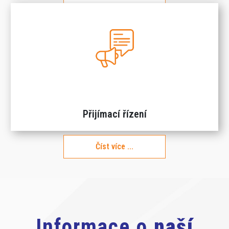
To mě zajímá
Přijímací řízení
Číst více ...
Informace o
naší