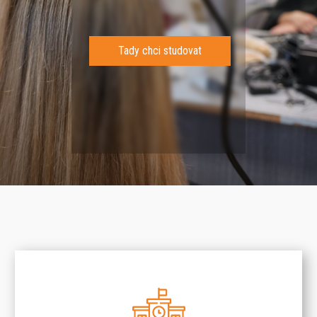
dy chci studovat
Ta