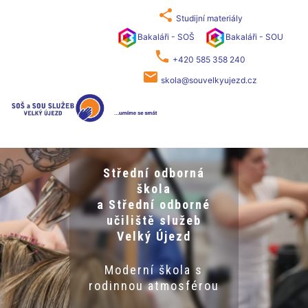
share
Studijní materiály
Bakaláři - SOŠ
Bakaláři - SOU
phone
+420 585 358 240
local_post_office
skola@souvelkyujezd.cz
ední odborná
Stř
škola
řední odborné
a St
iliště služeb
uč
elký Újezd
V
erní škola s
Mod
nou atmosférou
rodin